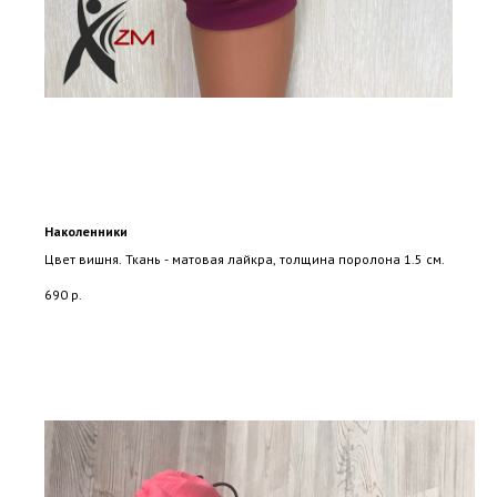
Наколенники
Цвет вишня. Ткань - матовая лайкра, толщина поролона 1.5 см.
690
р.