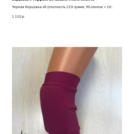
Черная борцовка хб (плотность 220 грамм, 90 хлопок + 10
лайкра) со вставками из лайкры и логотипом.
1 110
р.