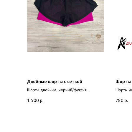
Двойные шорты с сеткой
Шорты 
Шорты двойные, черный/фуксия
Шорты че
Ткань верхних шорт, состав: трикотажная
Состав: 
1 500
р.
780
р.
сетка. Ткань нижних шорт лайкра: состав:
82 % нейлон + 18 % спандекс