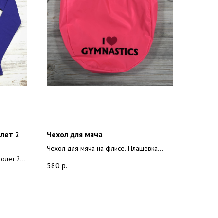
олет 2
Чехол для мяча
Чехол для мяча на флисе. Плащевка
иолет 2
премиум качества.
580
р.
став: 90