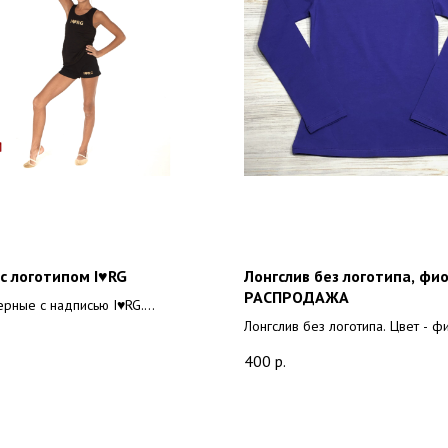
с логотипом I♥RG
Лонгслив без логотипа, фи
РАСПРОДАЖА
рные с надписью I♥RG.
90 % хлопок + 10 % лайкра.
Лонгслив без логотипа. Цвет - ф
Ткань хб плотность 220 грамм, со
400
р.
% хлопок + 10 % лайкра