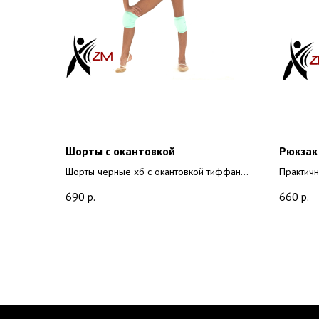
Шорты с окантовкой
Рюкзак
Шорты черные хб с окантовкой тиффани
Практичн
(плотность 220 грамм, состав 90% хлопок
34 х 26 х
690
р.
660
р.
+ 10% лайкра )