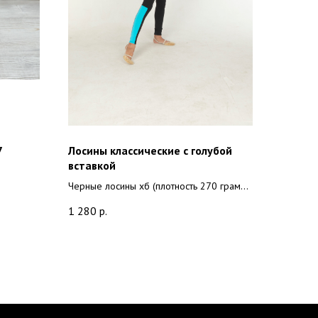
7
Лосины классические с голубой
вставкой
Черные лосины хб (плотность 270 грамм,
90 % хлопок + 10 % лайкра) вставка из
1 280
р.
лайкры, цвет: голубой