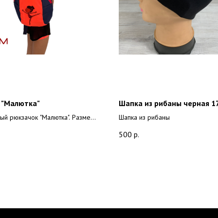
 "Малютка"
Шапка из рибаны черная 1
ый рюкзачок "Малютка". Размер
Шапка из рибаны
 9 см.
500
р.